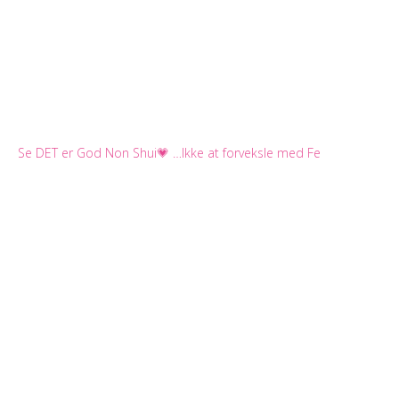
Se DET er God Non Shui💗 …Ikke at forveksle med Fe