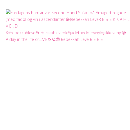
A day in the life of…ME🦄🪐🤓 Rebekkah Leve R E B E