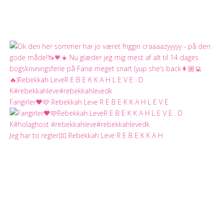
Fangirler🖤🩷 Rebekkah Leve R E B E K K A H L E V E
Jeg har to regler✌🏻 Rebekkah Leve R E B E K K A H