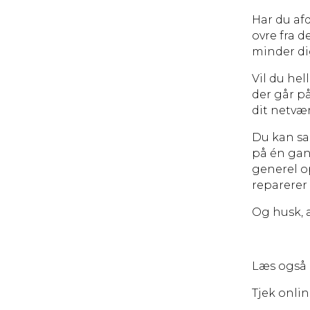
Har du afd
ovre fra d
minder d
Vil du hel
der går på
dit netvær
Du kan sag
på én gan
generel o
reparerer 
Og husk, a
Læs også
Tjek onli