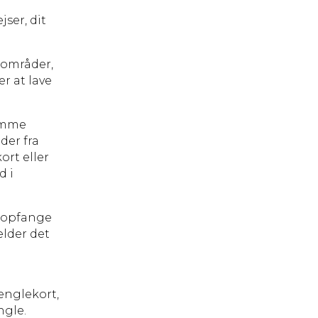
ser, dit
 områder,
er at lave
somme
der fra
ort eller
d i
t opfange
ælder det
n
englekort,
ngle.