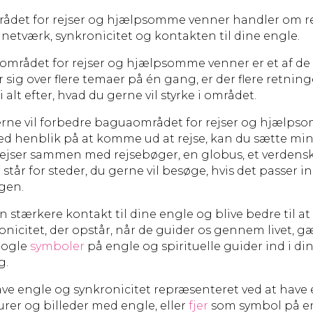
det for rejser og hjælpsomme venner handler om rej
v, netværk, synkronicitet og kontakten til dine engle.
mrådet for rejser og hjælpsomme venner er et af de
 sig over flere temaer på én gang, er der flere retning
i alt efter, hvad du gerne vil styrke i området.
erne vil forbedre baguaområdet for rejser og hjælp
d henblik på at komme ud at rejse, kan du sætte min
 rejser sammen med rejsebøger, en globus, et verdensk
 står for steder, du gerne vil besøge, hvis det passer in
gen.
en stærkere kontakt til dine engle og blive bedre til a
nicitet, der opstår, når de guider os gennem livet, g
nogle
symboler
på engle og spirituelle guider ind i di
g.
ve engle og synkronicitet repræsenteret ved at have 
urer og billeder med engle, eller
fjer
som symbol på e