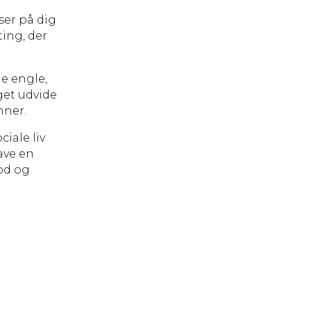
ser på dig
ting, der
de engle,
aget udvide
nner.
iale liv
ave en
rod og