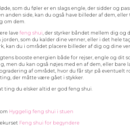
øde, som du føler er en slags engle, der sidder og pas
en anden side, kan du også have billeder af dem, eller 
ig om dem.
lere lave
feng shui
, der styrker båndet mellem dig og 
 jorden, som du kalder dine venner, eller i det hele t
k, kan du i området placere billeder af dig og dine ve
tens booste energien både for rejser, engle og dit soc
g, men du kan også nøjes med en af dem, eller bare l
pgradering af området, hvor du får styr på eventuelt 
ting, der måtte være gået i stykker.
t ting du elsker altid er god feng shui.
 om
Hyggelig feng shui i stuen
nekurset
Feng shui for begyndere