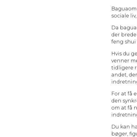
Baguaområ
sociale li
Da baguao
der breder
feng shui 
Hvis du g
venner me
tidligere
andet, der
indretnin
For at få 
den synkro
om at få 
indretnin
Du kan ha
bøger, fig