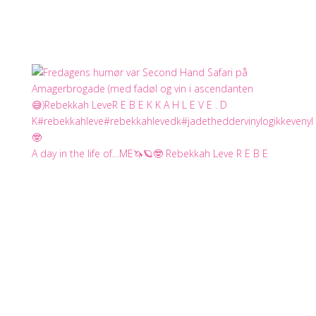
A day in the life of…ME🦄🪐🤓 Rebekkah Leve R E B E