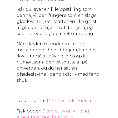
Når du laver en lille opstilling som
denne, vil den fungere som en slags
glædes
alter
, der starter en lille gnist
af glæde i et hjørne af dit hjem, og
snart breder sig ud i hele din bolig.
Når glæden brænder varmt og
insisterende i hele dit hjem, kan det
ikke undgå at påvirke dig og dit
humør, som igen vil smitte af på
omverden, og du har sat en
glædeslavine i gang i dit liv med feng
shui.
Læs også om
Den Nye Tids energi
Tjek bogen
Skab et liv du virkelig
elsker med god feng shui