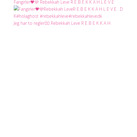
Fangirler🖤🩷 Rebekkah Leve R E B E K K A H L E V E
Jeg har to regler✌🏻 Rebekkah Leve R E B E K K A H