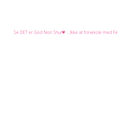
Se DET er God Non Shui💗 …Ikke at forveksle med Fe