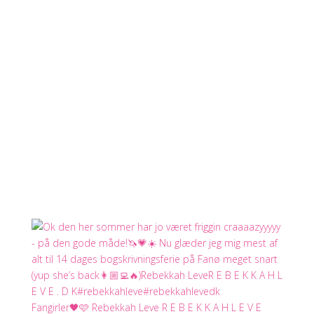
Fangirler🖤🩷 Rebekkah Leve R E B E K K A H L E V E