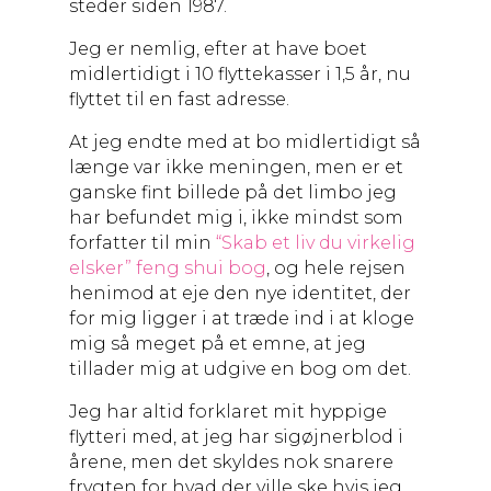
steder siden 1987.
Jeg er nemlig, efter at have boet
midlertidigt i 10 flyttekasser i 1,5 år, nu
flyttet til en fast adresse.
At jeg endte med at bo midlertidigt så
længe var ikke meningen, men er et
ganske fint billede på det limbo jeg
har befundet mig i, ikke mindst som
forfatter til min
“Skab et liv du virkelig
elsker” feng shui bog
, og hele rejsen
henimod at eje den nye identitet, der
for mig ligger i at træde ind i at kloge
mig så meget på et emne, at jeg
tillader mig at udgive en bog om det.
Jeg har altid forklaret mit hyppige
flytteri med, at jeg har sigøjnerblod i
årene, men det skyldes nok snarere
frygten for hvad der ville ske hvis jeg