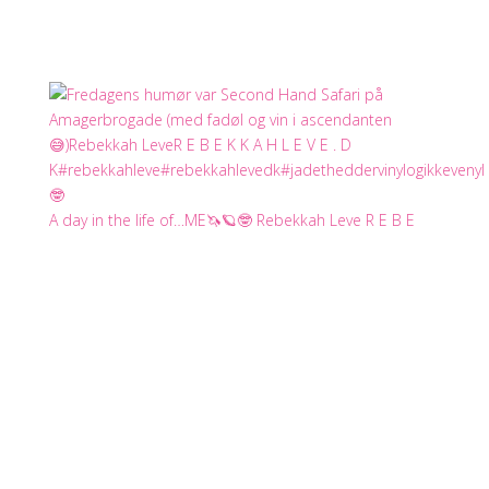
A day in the life of…ME🦄🪐🤓 Rebekkah Leve R E B E