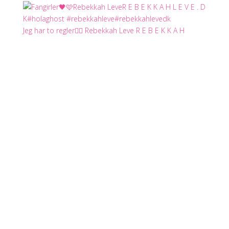
Jeg har to regler✌🏻 Rebekkah Leve R E B E K K A H