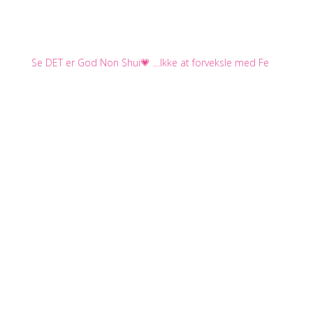
Se DET er God Non Shui💗 …Ikke at forveksle med Fe