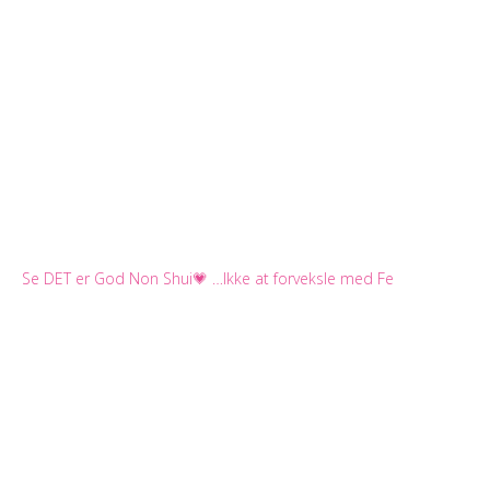
Se DET er God Non Shui💗 …Ikke at forveksle med Fe