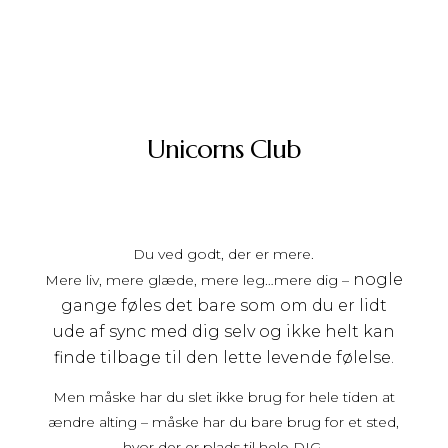
Unicorns Club
Du ved godt, der er mere.
nogle
Mere liv, mere glæde, mere leg…mere dig –
gange føles det bare s
om om du er lidt
ude af sync med dig selv og ikke helt kan
finde tilbage til den lette levende følelse.
Men måske har du slet ikke brug for hele tiden at
ændre alting – måske har du bare brug for et sted,
hvor der er plads til hele DIG.