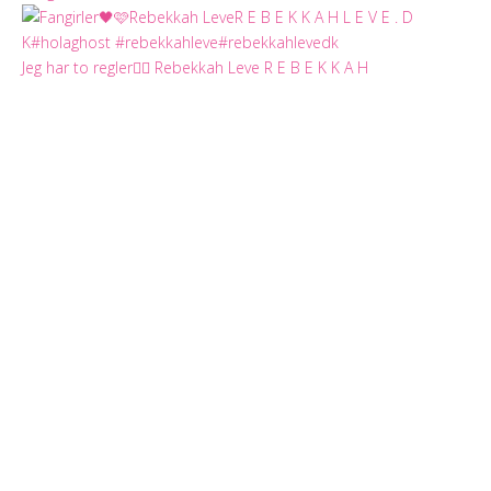
Jeg har to regler✌🏻 Rebekkah Leve R E B E K K A H