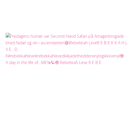
A day in the life of…ME🦄🪐🤓 Rebekkah Leve R E B E