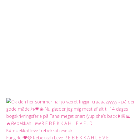
Fangirler🖤🩷 Rebekkah Leve R E B E K K A H L E V E