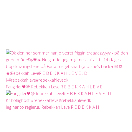
Fangirler🖤🩷 Rebekkah Leve R E B E K K A H L E V E
Jeg har to regler✌🏻 Rebekkah Leve R E B E K K A H