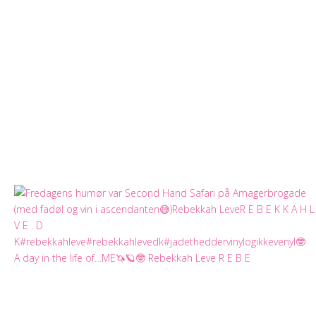
A day in the life of…ME🦄🪐🤓 Rebekkah Leve R E B E