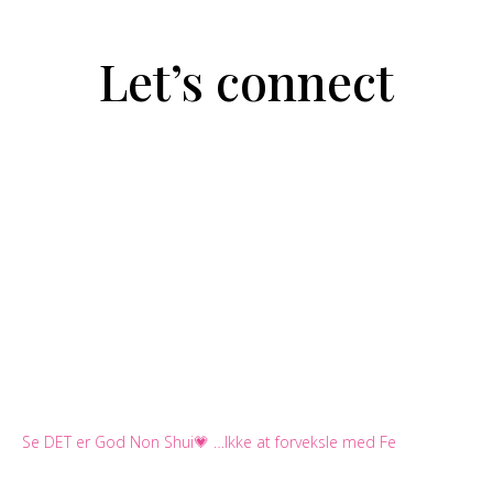
Let’s connect
Se DET er God Non Shui💗 …Ikke at forveksle med Fe